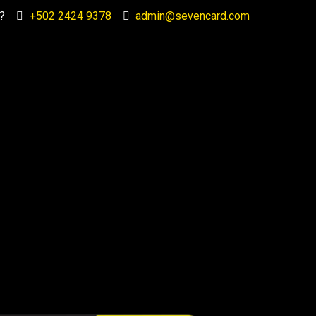
?
+502 2424 9378
admin@sevencard.com